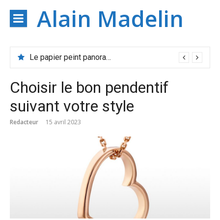
Aller
Alain Madelin
au
contenu
Le papier peint panoramique : une solution pour agrandir votre espace
Choisir le bon pendentif
suivant votre style
Redacteur
15 avril 2023